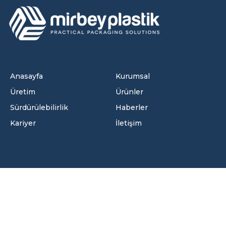
Anasayfa
Kurumsal
Üretim
Ürünler
Sürdürülebilirlik
Haberler
Kariyer
İletişim
İletişim Bilgileri
Velimeşe OSB Mah. 122. Sok. No:7/2 Ergene/Tekirdağ -
Türkiye
+90 282 502 00 54