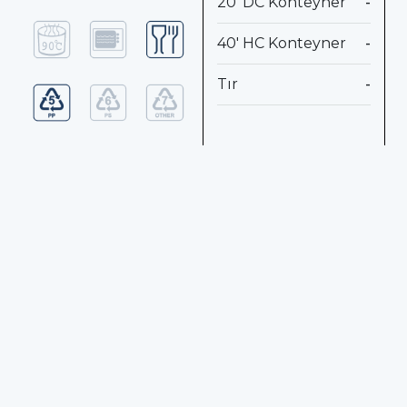
20' DC Konteyner
-
40' HC Konteyner
-
Tır
-