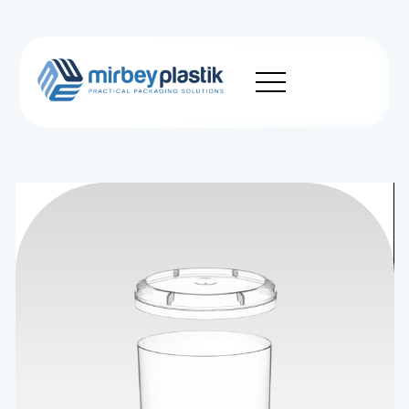
Kurumsal
Üretim
Ürünler
Sürdürülebilirlik
Haberler
Kariyer