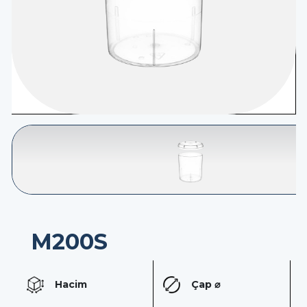
İletişim
TR
M200S
Hacim
Çap ⌀