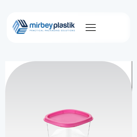
Kurumsal
Üretim
Ürünler
Sürdürülebilirlik
Haberler
Kariyer