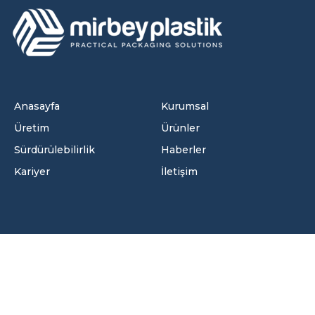
Anasayfa
Kurumsal
Üretim
Ürünler
Sürdürülebilirlik
Haberler
Kariyer
İletişim
İletişim Bilgileri
Velimeşe OSB Mah. 122. Sok. No:7/2 Ergene/Tekirdağ -
Türkiye
+90 282 502 00 54