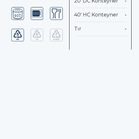
20' DC Konteyner
-
40' HC Konteyner
-
Tır
-