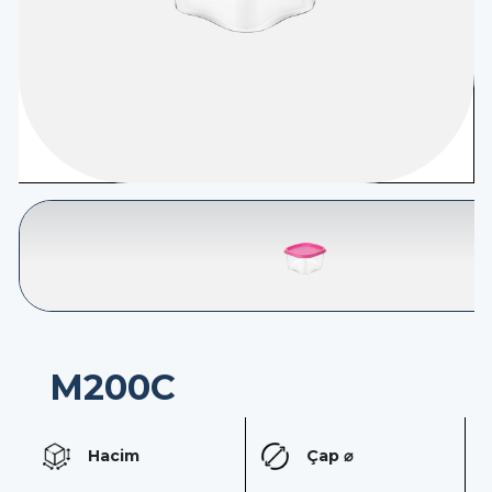
İletişim
TR
M200C
Hacim
Çap ⌀